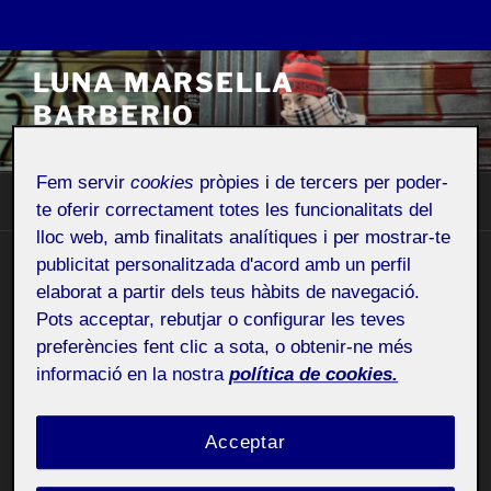
Vés
LUNA MARSELLA
al
BARBERIO
contingut
Espai Personal
Fem servir
cookies
pròpies i de tercers per poder-
Menú
te oferir correctament totes les funcionalitats del
lloc web, amb finalitats analítiques i per mostrar-te
publicitat personalitzada d'acord amb un perfil
QUI SOC?
elaborat a partir dels teus hàbits de navegació.
Pots acceptar, rebutjar o configurar les teves
preferències fent clic a sota, o obtenir-ne més
Públic
informació en la nostra
política de cookies.
Acceptar
Hola a tothom!