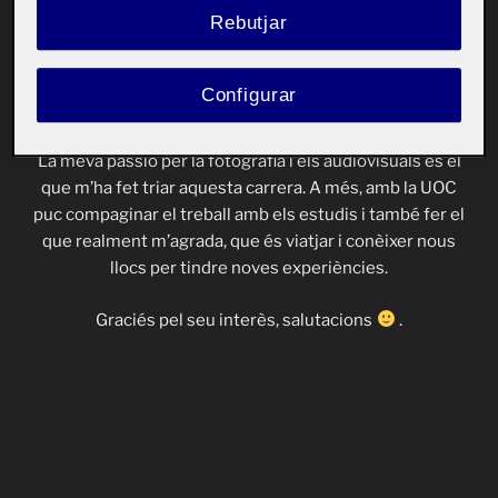
El meu nom és Luna. Vaig néixer a l’Argentina, però
Rebutjar
actualment resideixo a Barcelona.
Estic cursant el grau de Creació i Disseny digital.
Configurar
Sempre m’ha agradat l’art i la seva història, m’encanta
dissenyar, crear i inspirar-me per crear nou contingut.
La meva passió per la fotografia i els audiovisuals és el
que m’ha fet triar aquesta carrera. A més, amb la UOC
puc compaginar el treball amb els estudis i també fer el
que realment m’agrada, que és viatjar i conèixer nous
llocs per tindre noves experiències.
Graciés pel seu interès, salutacions
.